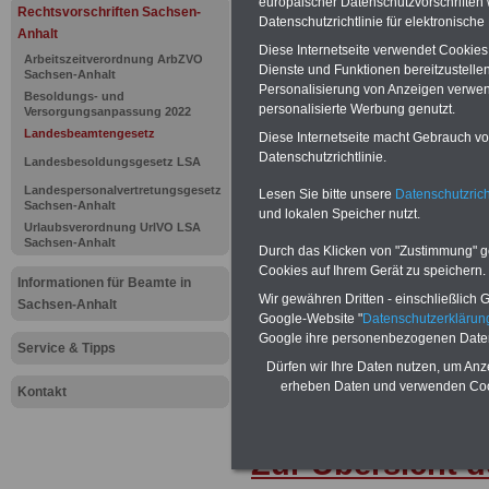
europäischer Datenschutzvorschrifte
Landesbea
Rechtsvorschriften Sachsen-
Datenschutzrichtlinie für elektronisch
Anhalt
Diese Internetseite verwendet Cookie
Sachsen-An
Arbeitszeitverordnung ArbZVO
Dienste und Funktionen bereitzustell
Sachsen-Anhalt
Personalisierung von Anzeigen verwende
Abordnung
Besoldungs- und
personalisierte Werbung genutzt.
Versorgungsanpassung 2022
Landesbeamtengesetz
Diese Internetseite macht Gebrauch von
Datenschutzrichtlinie.
Landesbesoldungsgesetz LSA
BEHÖRDEN-ABO
mit drei Ratgebern
22,50 Euro: Wissenswertes für Bea
Landespersonalvertretungsgesetz
Lesen Sie bitte unsere
Datenschutzrich
und Beamte, Beamtenversorgungsre
Sachsen-Anhalt
und lokalen Speicher nutzt.
(Bund/Länder) sowie Beihilferecht i
Urlaubsverordnung UrlVO LSA
Ländern. Alle 3 Ratgeber sind übersic
Sachsen-Anhalt
Durch das Klicken von "Zustimmung" geb
gegliedert und erläutern auch kompliz
Sachverhalte verständlich und komp
Cookies auf Ihrem Gerät zu speichern.
Informationen für Beamte in
geeignet für
Beamtinnen und Beam
Wir gewähren Dritten - einschließlich Go
Tarifkräfte von Sachsen-Anhalt).
.
Sachsen-Anhalt
Google-Website "
Datenschutzerkläru
Das
BEHÖRDEN-ABO
>>> kann hie
Google ihre personenbezogenen Date
werden
Service & Tipps
Dürfen wir Ihre Daten nutzen, um Anz
erheben Daten und verwenden Cook
Kontakt
Zur Übersicht d