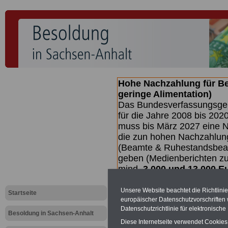
Hohe Nachzahlung für B
geringe Alimentation)
Das Bundesverfassungsgeri
für die Jahre 2008 bis 2020
muss bis
März 2027 eine N
die zun hohen Nachzahlun
(Beamte & Ruhestandsbea
geben (Medienberichten z
mind.
3.000 und 13.000 E
hierzu eine Broschüre her
des Gesetzentwurfs der Bun
Unsere Website beachtet die Richtlini
Startseite
europäischer Datenschutzvorschrifte
Quartal.2026 >>>
zur (V
Datenschutzrichtlinie für elektronisch
Besoldung in Sachsen-Anhalt
Diese Internetseite verwendet Cookie