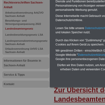
Landesbea
Dienste und Funktionen bereitzustell
Rechtsvorschriften Sachsen-
Personalisierung von Anzeigen verwende
Anhalt
personalisierte Werbung genutzt.
Sachsen-An
Arbeitszeitverordnung ArbZVO
Diese Internetseite macht Gebrauch von
Sachsen-Anhalt
Datenschutzrichtlinie.
Besoldungs- und
Versorgungsanpassung 2022
BEHÖRDEN-ABO
mit drei Ratgebern
Lesen Sie bitte unsere
Datenschutzrich
Landesbeamtengesetz
22,50 Euro: Wissenswertes für Bea
und lokalen Speicher nutzt.
und Beamte, Beamtenversorgungsre
Landesbesoldungsgesetz LSA
(Bund/Länder) sowie Beihilferecht i
Durch das Klicken von "Zustimmung" geb
Ländern. Alle 3 Ratgeber sind übersic
Landespersonalvertretungsgesetz
Sachsen-Anhalt
gegliedert und erläutern auch kompliz
Cookies auf Ihrem Gerät zu speichern.
Sachverhalte verständlich und komp
Urlaubsverordnung UrlVO LSA
Wir gewähren Dritten - einschließlich Go
geeignet für
Beamtinnen und Beam
Sachsen-Anhalt
Google-Website "
Datenschutzerkläru
Tarifkräfte von Sachsen-Anhalt).
.
Google ihre personenbezogenen Date
Informationen für Beamte in
Das
BEHÖRDEN-ABO
>>> kann hie
werden
Dürfen wir Ihre Daten nutzen, um Anz
Sachsen-Anhalt
erheben Daten und verwenden Cook
Service & Tipps
Kontakt
Zur Übersicht d
Landesbeamten