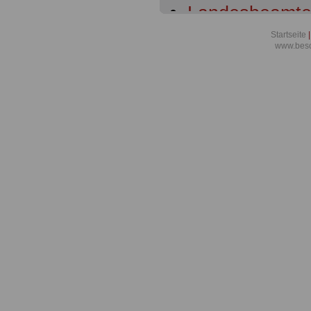
Landesbeamte
Übersicht
Startseite
|
www.beso
Landesbeamte
§ 1 Geltungsbe
Landesbeamte
§ 2 Landesbe
Landesbeamte
§ 3 Oberste D
Dienstvorgese
Landesbeamte
§ 4 Zulässigke