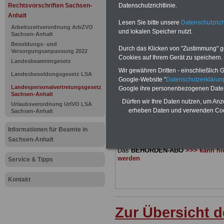
Landespers
Rechtsvorschriften Sachsen-
Datenschutzrichtlinie.
Anhalt
Lesen Sie bitte unsere
Datenschutzrich
Sachsen-An
Arbeitszeitverordnung ArbZVO
und lokalen Speicher nutzt.
Sachsen-Anhalt
Einigungsst
Besoldungs- und
Durch das Klicken von "Zustimmung" geb
Versorgungsanpassung 2022
Cookies auf Ihrem Gerät zu speichern.
Landesbeamtengesetz
Wir gewähren Dritten - einschließlich Go
Landesbesoldungsgesetz LSA
BEHÖRDEN-ABO
mit drei Ratgebern
Google-Website "
Datenschutzerkläru
22,50 Euro: Wissenswertes für Bea
Landespersonalvertretungsgesetz
Google ihre personenbezogenen Date
und Beamte, Beamtenversorgungsre
Sachsen-Anhalt
(Bund/Länder) sowie Beihilferecht i
Dürfen wir Ihre Daten nutzen, um Anz
Urlaubsverordnung UrlVO LSA
Ländern. Alle 3 Ratgeber sind übersic
erheben Daten und verwenden Cook
Sachsen-Anhalt
gegliedert und erläutern auch kompliz
Sachverhalte verständlich und komp
Informationen für Beamte in
geeignet für
Beamtinnen und Beam
Tarifkräfte von Sachsen-Anhalt).
.
Sachsen-Anhalt
Das
BEHÖRDEN-ABO
>>> kann hie
werden
Service & Tipps
Kontakt
Zur Übersicht d