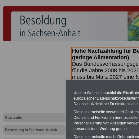
Hohe Nachzahlung für B
geringe Alimentation)
Das Bundesverfassungsgeri
für die Jahre 2008 bis 2020
muss bis
März 2027 eine N
die zun hohen Nachzahlun
(Beamte & Ruhestandsbea
Unsere Website beachtet die Richtlini
geben (Medienberichten z
europäischer Datenschutzvorschrifte
mind.
3.000 und 13.000 E
Datenschutzrichtlinie für elektronisch
hierzu eine Broschüre her
Diese Internetseite verwendet Cookie
des Gesetzentwurfs der Bun
Startseite
Dienste und Funktionen bereitzustell
Quartal.2026 >>>
zur (V
Personalisierung von Anzeigen verwende
personalisierte Werbung genutzt.
Besoldung in Sachsen-Anhalt
Diese Internetseite macht Gebrauch von