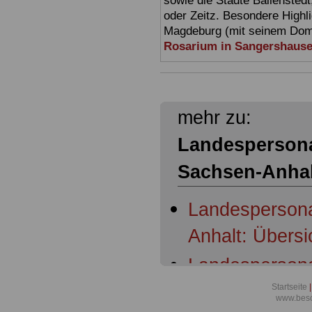
sowie die Städte Ballensted
oder Zeitz. Besondere Highl
Magdeburg (mit seinem Dom)
Rosarium in Sangershaus
mehr zu:
Landespersona
Sachsen-Anhal
Landespersona
Anhalt: Übersi
Landespersona
Anhalt: § 1 Er
Startseite
|
www.beso