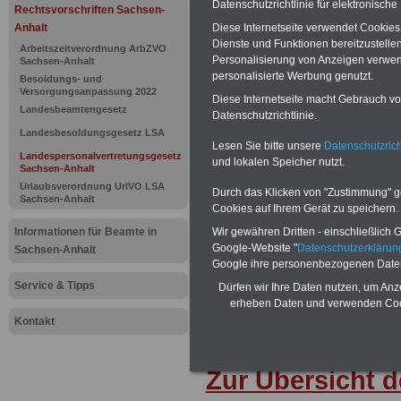
Datenschutzrichtlinie für elektronisch
Landespers
Rechtsvorschriften Sachsen-
Anhalt
Diese Internetseite verwendet Cookie
Sachsen-An
Dienste und Funktionen bereitzustell
Arbeitszeitverordnung ArbZVO
Personalisierung von Anzeigen verwende
Sachsen-Anhalt
personalisierte Werbung genutzt.
Wahlschutz
Besoldungs- und
Versorgungsanpassung 2022
Diese Internetseite macht Gebrauch von
Landesbeamtengesetz
Datenschutzrichtlinie.
Landesbesoldungsgesetz LSA
BEHÖRDEN-ABO
mit drei Ratgebern
Lesen Sie bitte unsere
Datenschutzrich
22,50 Euro: Wissenswertes für Bea
Landespersonalvertretungsgesetz
und lokalen Speicher nutzt.
und Beamte, Beamtenversorgungsre
Sachsen-Anhalt
(Bund/Länder) sowie Beihilferecht i
Urlaubsverordnung UrlVO LSA
Ländern. Alle 3 Ratgeber sind übersic
Durch das Klicken von "Zustimmung" geb
Sachsen-Anhalt
gegliedert und erläutern auch kompliz
Cookies auf Ihrem Gerät zu speichern.
Sachverhalte verständlich und komp
Informationen für Beamte in
Wir gewähren Dritten - einschließlich Go
geeignet für
Beamtinnen und Beam
Google-Website "
Datenschutzerkläru
Tarifkräfte von Sachsen-Anhalt).
.
Sachsen-Anhalt
Google ihre personenbezogenen Date
Das
BEHÖRDEN-ABO
>>> kann hie
werden
Service & Tipps
Dürfen wir Ihre Daten nutzen, um Anz
erheben Daten und verwenden Cook
Kontakt
Zur Übersicht d