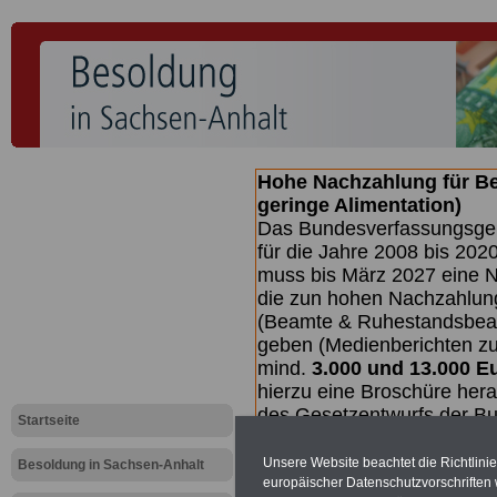
Hohe Nachzahlung für B
geringe Alimentation)
Das Bundesverfassungsgeri
für die Jahre 2008 bis 2020
muss bis
März 2027 eine N
die zun hohen Nachzahlun
(Beamte & Ruhestandsbea
geben (Medienberichten z
mind.
3.000 und 13.000 E
hierzu eine Broschüre her
des Gesetzentwurfs der Bun
Startseite
Quartal.2026 >>>
zur (V
Unsere Website beachtet die Richtlini
Besoldung in Sachsen-Anhalt
europäischer Datenschutzvorschrifte