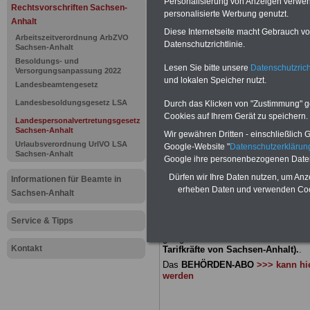
Personalisierung von Anzeigen verwende
Landespers
Rechtsvorschriften Sachsen-
personalisierte Werbung genutzt.
Anhalt
Diese Internetseite macht Gebrauch von
Sachsen-An
Arbeitszeitverordnung ArbZVO
Datenschutzrichtlinie.
Sachsen-Anhalt
Wahlperiod
Besoldungs- und
Lesen Sie bitte unsere
Datenschutzrich
Versorgungsanpassung 2022
und lokalen Speicher nutzt.
Landesbeamtengesetz
regelmäßig
Landesbesoldungsgesetz LSA
Durch das Klicken von "Zustimmung" geb
Cookies auf Ihrem Gerät zu speichern.
Amtszeit
Landespersonalvertretungsgesetz
Sachsen-Anhalt
Wir gewähren Dritten - einschließlich Go
Urlaubsverordnung UrlVO LSA
Google-Website "
Datenschutzerkläru
Sachsen-Anhalt
Google ihre personenbezogenen Date
BEHÖRDEN-ABO
mit drei Ratgebern
22,50 Euro: Wissenswertes für Bea
Dürfen wir Ihre Daten nutzen, um Anz
Informationen für Beamte in
und Beamte, Beamtenversorgungsre
erheben Daten und verwenden Cook
Sachsen-Anhalt
(Bund/Länder) sowie Beihilferecht i
Ländern. Alle 3 Ratgeber sind übersic
gegliedert und erläutern auch kompliz
Service & Tipps
Sachverhalte verständlich und komp
geeignet für
Beamtinnen und Beam
Kontakt
Tarifkräfte von Sachsen-Anhalt).
.
Das
BEHÖRDEN-ABO
>>> kann hie
werden