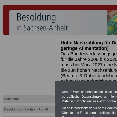
Hohe Nachzahlung für B
geringe Alimentation)
Das Bundesverfassungsgeri
für die Jahre 2008 bis 2020
muss bis
März 2027 eine N
die zun hohen Nachzahlun
(Beamte & Ruhestandsbea
geben (Medienberichten z
mind.
3.000 und 13.000 E
hierzu eine Broschüre her
Unsere Website beachtet die Richtlini
europäischer Datenschutzvorschrifte
des Gesetzentwurfs der Bun
Startseite
Datenschutzrichtlinie für elektronisch
Quartal.2026 >>>
zur (V
Diese Internetseite verwendet Cookie
Besoldung in Sachsen-Anhalt
Dienste und Funktionen bereitzustell