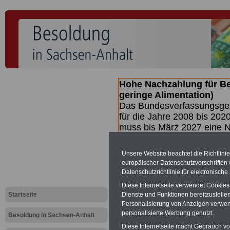
Hohe Nachzahlung für B
geringe Alimentation)
Das Bundesverfassungsgeri
für die Jahre 2008 bis 2020
muss bis
März 2027 eine N
die zun hohen Nachzahlun
(Beamte & Ruhestandsbea
Unsere Website beachtet die Richtlini
geben (Medienberichten z
europäischer Datenschutzvorschrifte
mind.
3.000 und 13.000 E
Datenschutzrichtlinie für elektronisch
hierzu eine Broschüre her
Diese Internetseite verwendet Cookie
des Gesetzentwurfs der Bun
Startseite
Dienste und Funktionen bereitzustell
Quartal.2026 >>>
zur (V
Personalisierung von Anzeigen verwende
personalisierte Werbung genutzt.
Besoldung in Sachsen-Anhalt
Diese Internetseite macht Gebrauch von