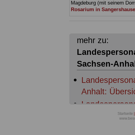
Magdeburg (mit seinem Dom)
Rosarium in Sangershaus
mehr zu:
Landespersona
Sachsen-Anhal
Landespersona
Anhalt: Übersi
Landespersona
Anhalt: § 1 Er
Startseite
|
www.beso
Personalvertr