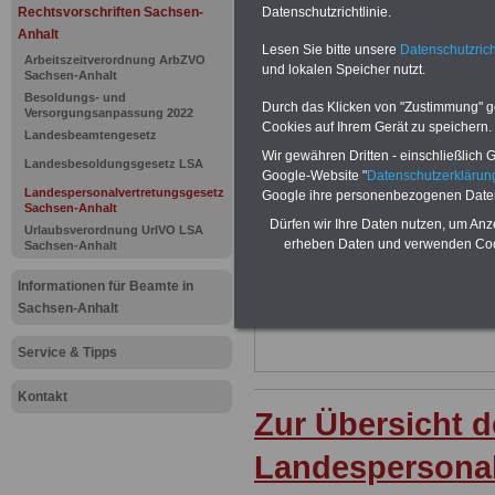
Landespers
Rechtsvorschriften Sachsen-
Datenschutzrichtlinie.
Anhalt
Lesen Sie bitte unsere
Datenschutzrich
Sachsen-An
Arbeitszeitverordnung ArbZVO
und lokalen Speicher nutzt.
Sachsen-Anhalt
Besoldungs- und
Durch das Klicken von "Zustimmung" geb
Versorgungsanpassung 2022
BEHÖRDEN-ABO
mit drei Ratgebern
Cookies auf Ihrem Gerät zu speichern.
Landesbeamtengesetz
22,50 Euro: Wissenswertes für Bea
Wir gewähren Dritten - einschließlich Go
und Beamte, Beamtenversorgungsre
Landesbesoldungsgesetz LSA
(Bund/Länder) sowie Beihilferecht i
Google-Website "
Datenschutzerkläru
Ländern. Alle 3 Ratgeber sind übersic
Landespersonalvertretungsgesetz
Google ihre personenbezogenen Date
Sachsen-Anhalt
gegliedert und erläutern auch kompliz
Dürfen wir Ihre Daten nutzen, um Anz
Sachverhalte verständlich und komp
Urlaubsverordnung UrlVO LSA
erheben Daten und verwenden Cook
geeignet für
Beamtinnen und Beam
Sachsen-Anhalt
Tarifkräfte von Sachsen-Anhalt).
.
Informationen für Beamte in
Das
BEHÖRDEN-ABO
>>> kann hie
werden
Sachsen-Anhalt
Service & Tipps
Kontakt
Zur Übersicht d
Landespersonal