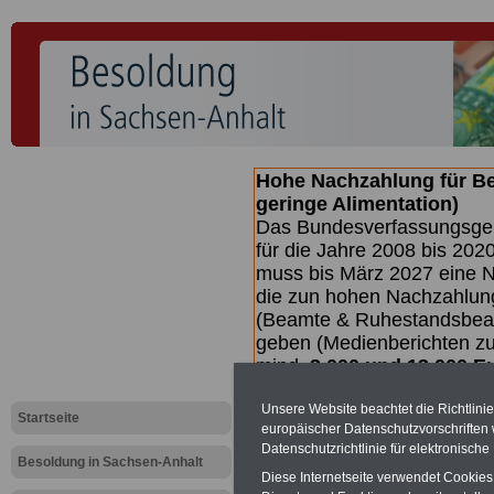
Hohe Nachzahlung für B
geringe Alimentation)
Das Bundesverfassungsgeri
für die Jahre 2008 bis 2020
muss bis
März 2027 eine N
die zun hohen Nachzahlun
(Beamte & Ruhestandsbea
geben (Medienberichten z
mind.
3.000 und 13.000 E
hierzu eine Broschüre her
des Gesetzentwurfs der Bun
Unsere Website beachtet die Richtlini
Startseite
europäischer Datenschutzvorschrifte
Quartal.2026 >>>
zur (V
Datenschutzrichtlinie für elektronisch
Besoldung in Sachsen-Anhalt
Diese Internetseite verwendet Cookie