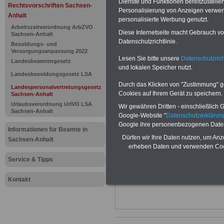
Dienste und Funktionen bereitzustell
Landespers
Rechtsvorschriften Sachsen-
Personalisierung von Anzeigen verwende
Anhalt
personalisierte Werbung genutzt.
Sachsen-An
Arbeitszeitverordnung ArbZVO
Diese Internetseite macht Gebrauch von
Sachsen-Anhalt
Datenschutzrichtlinie.
Beschlussf
Besoldungs- und
Versorgungsanpassung 2022
Lesen Sie bitte unsere
Datenschutzrich
Landesbeamtengesetz
Beschlussf
und lokalen Speicher nutzt.
Landesbesoldungsgesetz LSA
Durch das Klicken von "Zustimmung" geb
Landespersonalvertretungsgesetz
Cookies auf Ihrem Gerät zu speichern.
Sachsen-Anhalt
BEHÖRDEN-ABO
mit drei Ratgebern
22,50 Euro: Wissenswertes für Bea
Urlaubsverordnung UrlVO LSA
Wir gewähren Dritten - einschließlich Go
Sachsen-Anhalt
und Beamte, Beamtenversorgungsre
Google-Website "
Datenschutzerkläru
(Bund/Länder) sowie Beihilferecht i
Google ihre personenbezogenen Date
Ländern. Alle 3 Ratgeber sind übersic
Informationen für Beamte in
gegliedert und erläutern auch kompliz
Dürfen wir Ihre Daten nutzen, um Anz
Sachsen-Anhalt
Sachverhalte verständlich und komp
erheben Daten und verwenden Cook
geeignet für
Beamtinnen und Beam
Service & Tipps
Tarifkräfte von Sachsen-Anhalt).
.
Das
BEHÖRDEN-ABO
>>> kann hie
werden
Kontakt