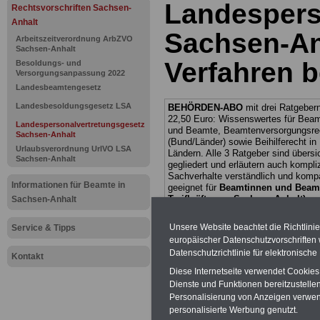
Landespers
Rechtsvorschriften Sachsen-
Anhalt
Sachsen-An
Arbeitszeitverordnung ArbZVO
Sachsen-Anhalt
Verfahren b
Besoldungs- und
Versorgungsanpassung 2022
Landesbeamtengesetz
Landesbesoldungsgesetz LSA
BEHÖRDEN-ABO
mit drei Ratgebern
22,50 Euro: Wissenswertes für Bea
Landespersonalvertretungsgesetz
und Beamte, Beamtenversorgungsre
Sachsen-Anhalt
(Bund/Länder) sowie Beihilferecht i
Urlaubsverordnung UrlVO LSA
Ländern. Alle 3 Ratgeber sind übersic
Sachsen-Anhalt
gegliedert und erläutern auch kompliz
Sachverhalte verständlich und komp
Informationen für Beamte in
geeignet für
Beamtinnen und Beam
Tarifkräfte von Sachsen-Anhalt).
.
Sachsen-Anhalt
Das
BEHÖRDEN-ABO
>>> kann hie
werden
Unsere Website beachtet die Richtlini
Service & Tipps
europäischer Datenschutzvorschrifte
Datenschutzrichtlinie für elektronisch
Kontakt
Diese Internetseite verwendet Cookie
Dienste und Funktionen bereitzustell
Zur Übersicht d
Personalisierung von Anzeigen verwende
personalisierte Werbung genutzt.