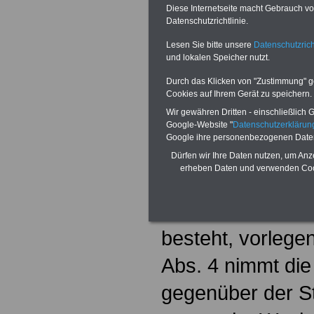
Landespersonal
Diese Internetseite macht Gebrauch von
Datenschutzrichtlinie.
Sachsen-Anhal
Lesen Sie bitte unsere
Datenschutzrich
und lokalen Speicher nutzt.
§ 62
Verfahren 
Durch das Klicken von "Zustimmung" geb
Cookies auf Ihrem Gerät zu speichern.
(1) Einigen sich 
Wir gewähren Dritten - einschließlich Go
Dienststelle und 
Google-Website "
Datenschutzerkläru
Google ihre personenbezogenen Date
können sie die A
Dürfen wir Ihre Daten nutzen, um Anz
erheben Daten und verwenden Cook
zwei Wochen der
Dienststelle, bei
besteht, vorlegen
Abs. 4 nimmt die
gegenüber der St