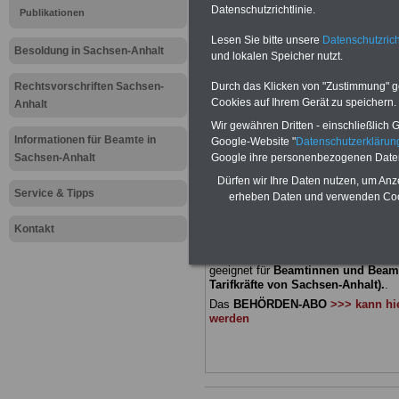
Meldung fü
Datenschutzrichtlinie.
Publikationen
Lesen Sie bitte unsere
Datenschutzrich
öffentliche
Besoldung in Sachsen-Anhalt
und lokalen Speicher nutzt.
Sachsen-Anh
Rechtsvorschriften Sachsen-
Durch das Klicken von "Zustimmung" geb
Cookies auf Ihrem Gerät zu speichern.
Anhalt
Öffnungen 
Wir gewähren Dritten - einschließlich Go
Informationen für Beamte in
Google-Website "
Datenschutzerkläru
Sachsen-Anhalt
Google ihre personenbezogenen Date
BEHÖRDEN-ABO
mit drei Ratgebern
Dürfen wir Ihre Daten nutzen, um Anz
22,50 Euro: Wissenswertes für Bea
Service & Tipps
erheben Daten und verwenden Cook
und Beamte, Beamtenversorgungsre
(Bund/Länder) sowie Beihilferecht i
Ländern. Alle 3 Ratgeber sind übersic
Kontakt
gegliedert und erläutern auch kompliz
Sachverhalte verständlich und komp
geeignet für
Beamtinnen und Beam
Tarifkräfte von Sachsen-Anhalt).
.
Das
BEHÖRDEN-ABO
>>> kann hie
werden