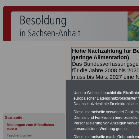
Hohe Nachzahlung für B
geringe Alimentation)
Das Bundesverfassungsgeri
für die Jahre 2008 bis 2020
muss bis
März 2027 eine N
die zun hohen Nachzahlun
(Beamte & Ruhestandsbea
Unsere Website beachtet die Richtlini
geben (Medienberichten z
europäischer Datenschutzvorschrifte
mind.
3.000 und 13.000 E
Datenschutzrichtlinie für elektronisch
hierzu eine Broschüre her
Diese Internetseite verwendet Cookie
des Gesetzentwurfs der Bun
Startseite
Dienste und Funktionen bereitzustell
Quartal.2026 >>>
zur (V
Personalisierung von Anzeigen verwende
Meldungen zum öffentlichen
personalisierte Werbung genutzt.
Dienst
Taschenbücher
Diese Internetseite macht Gebrauch von