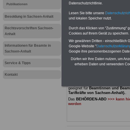
Meldung fü
Datenschutzrichtlinie.
Publikationen
Lesen Sie bitte unsere
Datenschutzrich
öffentliche
Besoldung in Sachsen-Anhalt
und lokalen Speicher nutzt.
Sachsen-An
Rechtsvorschriften Sachsen-
Durch das Klicken von "Zustimmung" geb
Cookies auf Ihrem Gerät zu speichern.
Anhalt
Personalrä
Wir gewähren Dritten - einschließlich Go
Informationen für Beamte in
Google-Website "
Datenschutzerkläru
Sachsen-Anhalt
Google ihre personenbezogenen Date
BEHÖRDEN-ABO
mit drei Ratgebern
Dürfen wir Ihre Daten nutzen, um Anz
22,50 Euro: Wissenswertes für Bea
Service & Tipps
erheben Daten und verwenden Cook
und Beamte, Beamtenversorgungsre
(Bund/Länder) sowie Beihilferecht i
Ländern. Alle 3 Ratgeber sind übersic
Kontakt
gegliedert und erläutern auch kompliz
Sachverhalte verständlich und komp
geeignet für
Beamtinnen und Beam
Tarifkräfte von Sachsen-Anhalt).
.
Das
BEHÖRDEN-ABO
>>> kann hie
werden