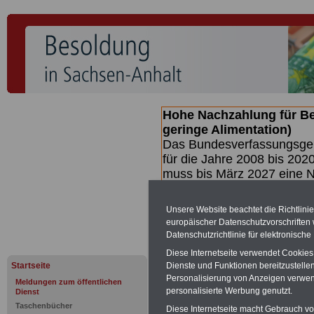
Hohe Nachzahlung für B
geringe Alimentation)
Das Bundesverfassungsgeri
für die Jahre 2008 bis 2020
muss bis
März 2027 eine N
die zun hohen Nachzahlun
(Beamte & Ruhestandsbea
Unsere Website beachtet die Richtlini
geben (Medienberichten z
europäischer Datenschutzvorschrifte
mind.
3.000 und 13.000 E
Datenschutzrichtlinie für elektronisch
hierzu eine Broschüre her
Diese Internetseite verwendet Cookie
des Gesetzentwurfs der Bun
Startseite
Dienste und Funktionen bereitzustell
Quartal.2026 >>>
zur (V
Personalisierung von Anzeigen verwende
Meldungen zum öffentlichen
personalisierte Werbung genutzt.
Dienst
Taschenbücher
Diese Internetseite macht Gebrauch von