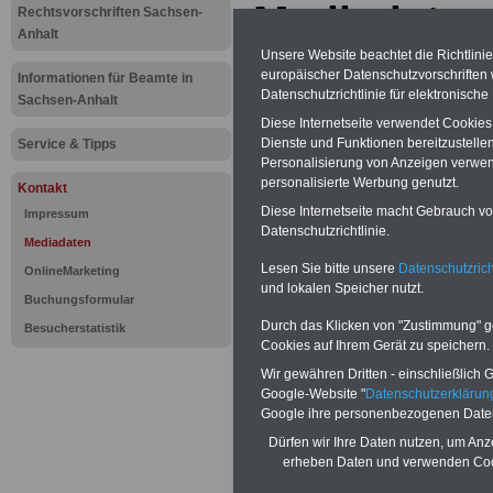
Mediadaten
Rechtsvorschriften Sachsen-
Anhalt
sachsen-an
Unsere Website beachtet die Richtlini
europäischer Datenschutzvorschrifte
Informationen für Beamte in
Datenschutzrichtlinie für elektronisch
Sachsen-Anhalt
Werbemögli
Diese Internetseite verwendet Cookie
Dienste und Funktionen bereitzustell
Service & Tipps
dieser Webs
Personalisierung von Anzeigen verwende
personalisierte Werbung genutzt.
Kontakt
Sie möchten di
Diese Internetseite macht Gebrauch von
Impressum
Datenschutzrichtlinie.
Mediadaten
"Beamte/Beamte
Lesen Sie bitte unsere
Datenschutzrich
OnlineMarketing
und lokalen Speicher nutzt.
und/oder ander
Buchungsformular
Durch das Klicken von "Zustimmung" geb
Besucherstatistik
Öffentlichen D
Cookies auf Ihrem Gerät zu speichern.
Wir gewähren Dritten - einschließlich Go
Sie diese Webs
Google-Website "
Datenschutzerkläru
Google ihre personenbezogenen Date
"Print & Onlin
Dürfen wir Ihre Daten nutzen, um Anz
erheben Daten und verwenden Cook
vermeiden in d